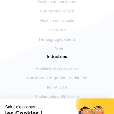
Gestion du personnel
Conformité HACCP
Gestion des stocks
Pointeuse
Témoignages clients
Offres
Industries
Hôtellerie et restauration
Commerce et grande distribution
Bar et café
Boulangerie et Pâtisserie
Restauration collective