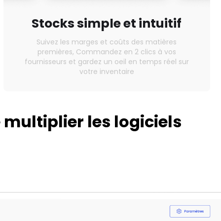
Stocks simple et intuitif
Suivez les marges et coûts des matières
premières, Commandez en 2 clics à vos
fournisseurs et gardez un oeil en temps réel sur
votre inventaire
multiplier les logiciels