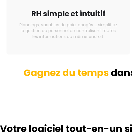
RH
simple et intuitif
Plannings, variables de paie, congés … simplifiez
la gestion du personnel en centralisant toutes
les informations au même endroit.
Gagnez du temps
dans
Votre logiciel tout-en-un si