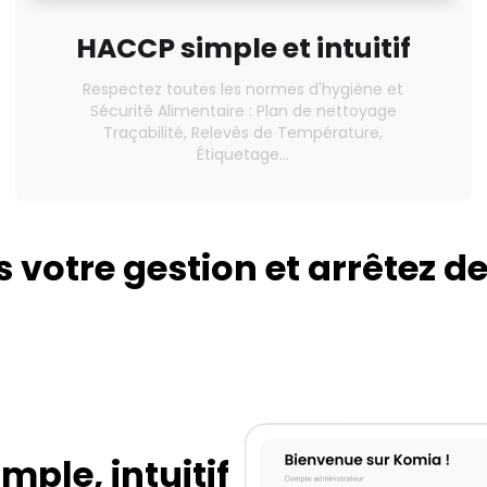
HACCP simple et intuitif
Respectez toutes les normes d'hygiène et
Sécurité Alimentaire : Plan de nettoyage
Traçabilité, Relevés de Température,
Étiquetage...
 votre gestion et arrêtez de 
mple, intuitif