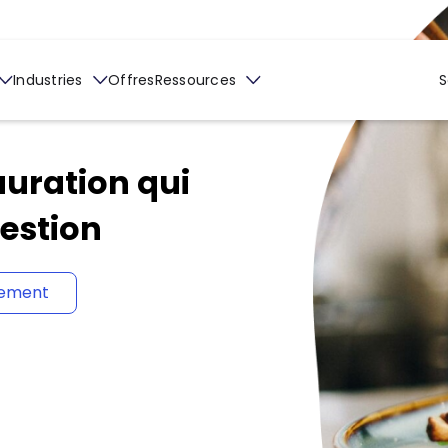
Industries
Offres
Ressources
S
auration qui
gestion
tement