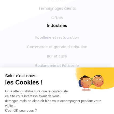
Témoignages clients
Offres
Industries
Hôtellerie et restauration
Commerce et grande distribution
Bar et café
Boulangerie et Pâtisserie
Restauration collective
Boucherie et Charcuterie
Mentions légales
Contactez-nous