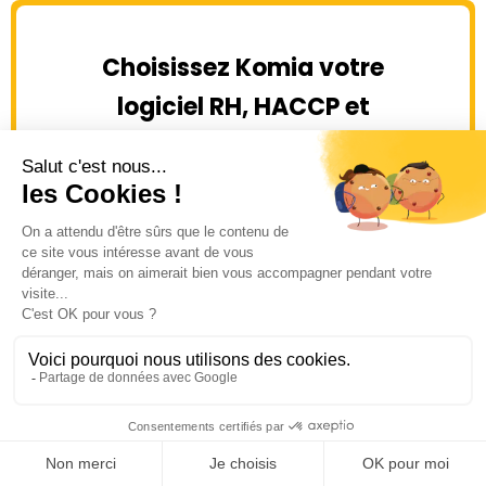
Choisissez Komia votre
logiciel RH, HACCP et
gestion des stocks sur
une seule même
application
Demander une démo
Tester gratuitement