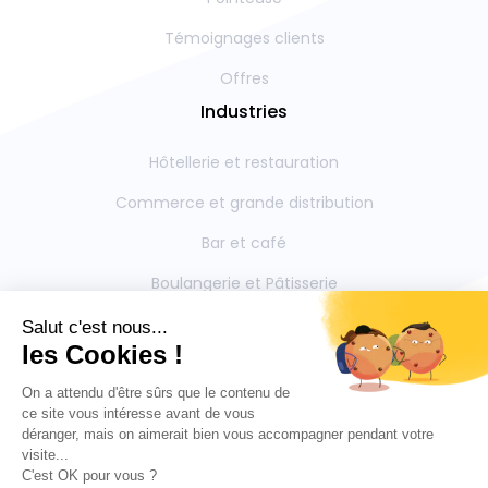
Témoignages clients
Offres
Industries
Hôtellerie et restauration
Commerce et grande distribution
Bar et café
Boulangerie et Pâtisserie
Restauration collective
Boucherie et Charcuterie
Mentions légales
Contactez-nous