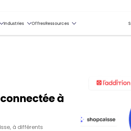
Industries
Offres
Ressources
S
l connectée à
isse, à différents