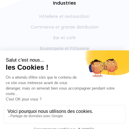
Industries
Hôtellerie et restauration
Commerce et grande distribution
Bar et café
Boulangerie et Pâtisserie
Restauration collective
Boucherie et Charcuterie
Mentions légales
Contactez-nous
Politique de confidentialite
Outils partenaires intégrés
Blog