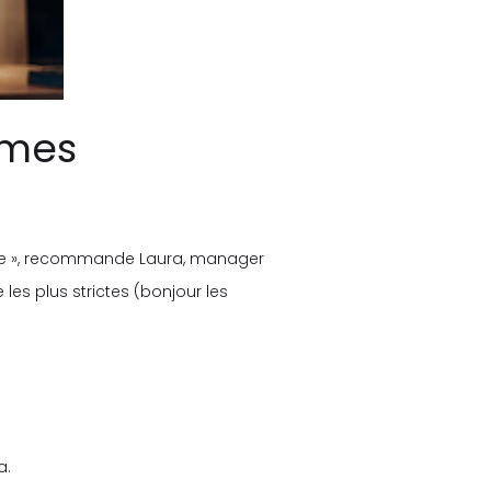
rmes
giène », recommande Laura, manager
es plus strictes (bonjour les
a.