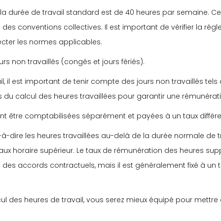
a durée de travail standard est de 40 heures par semaine. Ce
u des conventions collectives. Il est important de vérifier la r
cter les normes applicables.
urs non travaillés (congés et jours fériés).
l, il est important de tenir compte des jours non travaillés tel
lus du calcul des heures travaillées pour garantir une rémunéra
t être comptabilisées séparément et payées à un taux différe
à-dire les heures travaillées au-delà de la durée normale de t
ux horaire supérieur. Le taux de rémunération des heures supp
u des accords contractuels, mais il est généralement fixé à un tau
 des heures de travail, vous serez mieux équipé pour mettre 