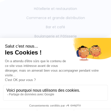
Hôtellerie et restauration
Commerce et grande distribution
Bar et café
Boulangerie et Pâtisserie
Restauration collective
Boucherie et Charcuterie
Mentions légales
Contactez-nous
Politique de confidentialite
Outils partenaires intégrés
Blog