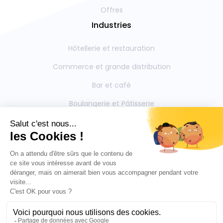
Offres
Industries
Hôtellerie et restauration
Commerce et grande distribution
Bar et café
Boulangerie et Pâtisserie
Restauration collective
Boucherie et Charcuterie
Mentions légales
Contactez-nous
Politique de confidentialite
Outils partenaires intégrés