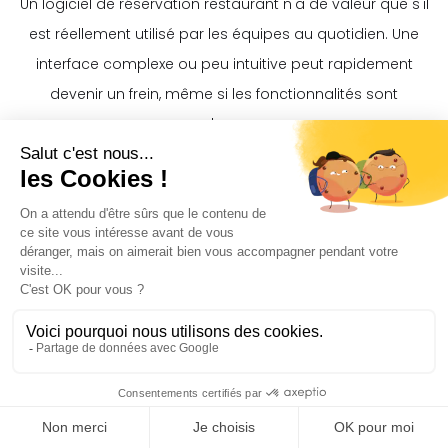
Un logiciel de réservation restaurant n'a de valeur que s'il
est réellement utilisé par les équipes au quotidien. Une
interface complexe ou peu intuitive peut rapidement
devenir un frein, même si les fonctionnalités sont
nombreuses.
La simplicité de prise en main, la qualité de la formation et
la réactivité du support client sont donc des critères aussi
importants que les performances de l'outil lui-même.
Dans un secteur où le turnover est fréquent, un nouveau
collaborateur doit pouvoir comprendre les bases du
logiciel en moins d'une heure. Plus l'outil est simple à
utiliser, plus son adoption sera rapide et durable.
Ignorer les contraintes