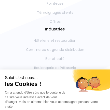
Pointeuse
Témoignages clients
Offres
Industries
Hôtellerie et restauration
Commerce et grande distribution
Bar et café
Boulangerie et Pâtisserie
Restauration collective
Boucherie et Charcuterie
Mentions légales
Contactez-nous