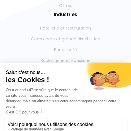
Offres
Industries
Hôtellerie et restauration
Commerce et grande distribution
Bar et café
Boulangerie et Pâtisserie
Restauration collective
Boucherie et Charcuterie
Mentions légales
Contactez-nous
Politique de confidentialite
Outils partenaires intégrés